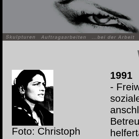
1991
- Freiw
sozial
ansch
Betre
Foto: Christoph
helfert