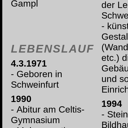
Gampl
der Le
Schwe
- küns
Gesta
(Wand
LEBENSLAUF
etc.) diverser
4.3.1971
Gebäu
- Geboren in
und so
Schweinfurt
Einric
1990
1994
- Abitur am Celtis-
- Stei
Gymnasium
Bildhau