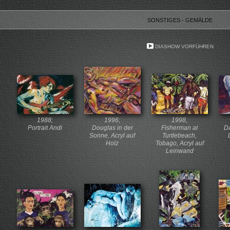
SONSTIGES - GEMÄLDE
DIASHOW VORFÜHREN
1988;
1996;
1998,
Portrait Andi
Douglas in der
Fisherman at
Da
Sonne, Acryl auf
Turtlebeach,
Holz
Tobago, Acryl auf
Leinwand