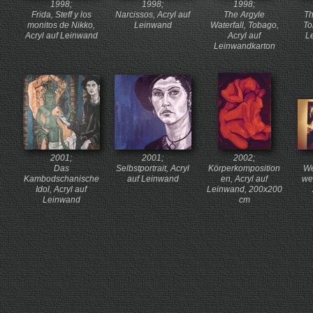
1998;
1998;
1998;
Frida, Steff y los
Narcissos, Acryl auf
The Argyle
Th
monitos de Nikko,
Leinwand
Waterfall, Tobago,
To
Acryl auf Leinwand
Acryl auf
L
Leinwandkarton
2001;
2001;
2002;
Das
Selbstportrait, Acryl
Körperkomposition
We
Kambodschanische
auf Leinwand
en, Acryl auf
we
Idol, Acryl auf
Leinwand, 200x200
Leinwand
cm