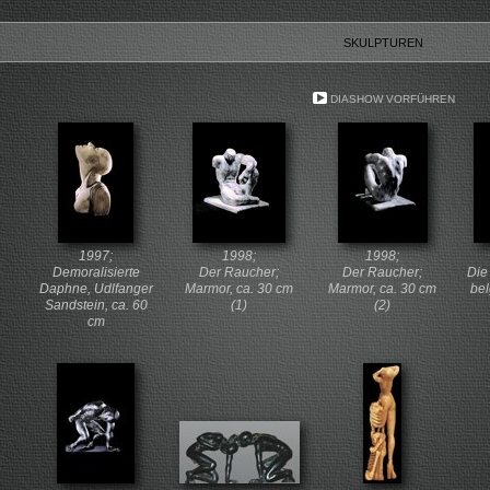
SKULPTUREN
DIASHOW VORFÜHREN
1997;
1998;
1998;
Demoralisierte
Der Raucher;
Der Raucher;
Die
Daphne, Udlfanger
Marmor, ca. 30 cm
Marmor, ca. 30 cm
bel
Sandstein, ca. 60
(1)
(2)
cm