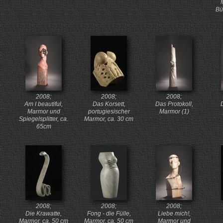
Bu
2008;
2008;
2008;
Am I beautiful,
Das Korsett,
Das Protokoll,
D
Marmor und
portugiesischer
Marmor (1)
Spiegelsplitter, ca.
Marmor, ca. 30 cm
65cm
2008;
2008;
2008;
Die Krawatte,
Fong - die Fülle,
Liebe mich!,
Marmor, ca. 50 cm
Marmor, ca. 50 cm
Marmor und