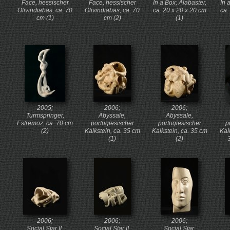
Face, hessischer
Face, hessischer
In a Box; Alabaster,
In 
Olivindiabas, ca. 70
Olivindiabas, ca. 70
ca. 20 x 20 x 20 cm
ca.
cm (1)
cm (2)
(1)
2005;
2006;
2006;
Turmspringer,
Abyssale,
Abyssale,
Estremoz, ca. 70 cm
portugiesischer
portugiesischer
p
(2)
Kalkstein, ca. 35 cm
Kalkstein, ca. 35 cm
Kal
(1)
(2)
2006;
2006;
2006;
Social Star II,
Social Star II,
Social Star,