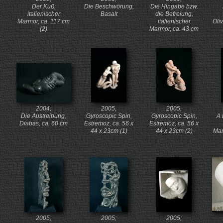
Der Kuß,
Die Beschwörung,
Die Hingabe bzw.
italienischer
Basalt
die Befreiung,
Marmor, ca. 117 cm
italienischer
Oli
(2)
Marmor, ca. 43 cm
2004;
2005,
2005,
Die Austreibung,
Gyroscopic Spin,
Gyroscopic Spin,
A 
Diabas, ca. 60 cm
Estremoz, ca. 56 x
Estremoz, ca. 56 x
44 x 23cm (1)
44 x 23cm (2)
Mar
2005;
2005;
2005;