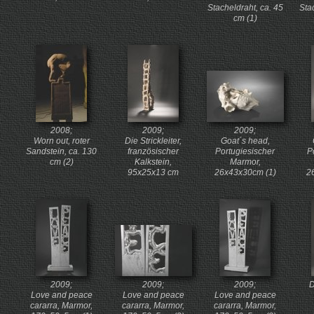
Stacheldraht, ca. 45
Sta
cm (1)
2008;
2009;
2009;
Worn out, roter
Die Strickleiter,
Goat´s head,
Sandstein, ca. 130
französischer
Portugiesischer
P
cm (2)
Kalkstein,
Marmor,
95x25x13 cm
26x43x30cm (1)
2
2009;
2009;
2009;
D
Love and peace
Love and peace
Love and peace
cararra, Marmor,
cararra, Marmor,
cararra, Marmor,