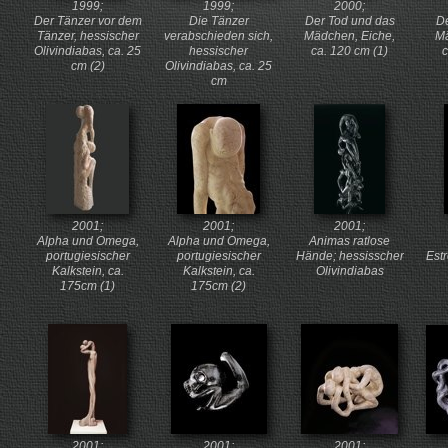
1999;
1999;
2000;
Der Tänzer vor dem
Die Tänzer
Der Tod und das
De
Tänzer, hessischer
verabschieden sich,
Mädchen, Eiche,
Ma
Olivindiabas, ca. 25
hessischer
ca. 120 cm (1)
c
cm (2)
Olivindiabas, ca. 25
cm
2001;
2001;
2001;
Alpha und Omega,
Alpha und Omega,
Animas ratlose
portugiesischer
portugiesischer
Hände; hessisscher
Est
Kalkstein, ca.
Kalkstein, ca.
Olivindiabas
175cm (1)
175cm (2)
2001;
2001;
2001;