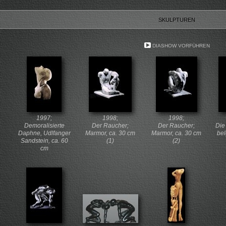
SKULPTUREN
DIASHOW VORFÜHREN
1997;
1998;
1998;
Demoralisierte
Der Raucher;
Der Raucher;
Die
Daphne, Udlfanger
Marmor, ca. 30 cm
Marmor, ca. 30 cm
bel
Sandstein, ca. 60
(1)
(2)
cm