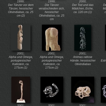
1999;
1999;
2000;
Der Tänzer vor dem
Die Tänzer
Der Tod und das
De
Tänzer, hessischer
verabschieden sich,
Mädchen, Eiche,
Ma
Olivindiabas, ca. 25
hessischer
ca. 120 cm (1)
c
cm (2)
Olivindiabas, ca. 25
cm
2001;
2001;
2001;
Alpha und Omega,
Alpha und Omega,
Animas ratlose
portugiesischer
portugiesischer
Hände; hessisscher
Est
Kalkstein, ca.
Kalkstein, ca.
Olivindiabas
175cm (1)
175cm (2)
2001;
2001;
2001;