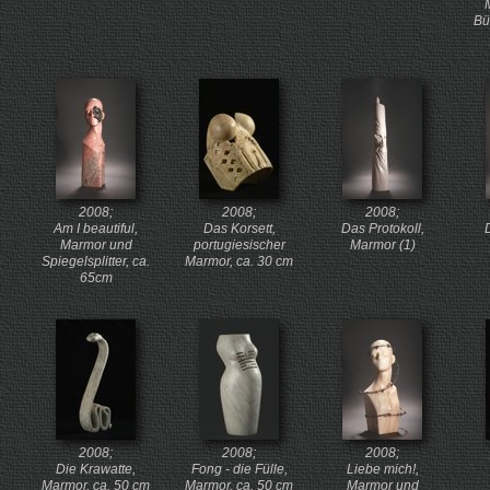
Bu
2008;
2008;
2008;
Am I beautiful,
Das Korsett,
Das Protokoll,
D
Marmor und
portugiesischer
Marmor (1)
Spiegelsplitter, ca.
Marmor, ca. 30 cm
65cm
2008;
2008;
2008;
Die Krawatte,
Fong - die Fülle,
Liebe mich!,
Marmor, ca. 50 cm
Marmor, ca. 50 cm
Marmor und