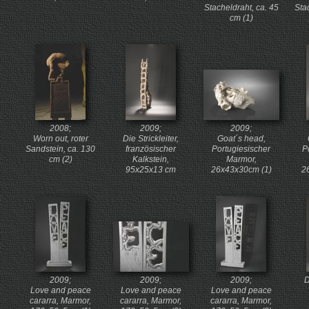
Stacheldraht, ca. 45
Sta
cm (1)
2008;
2009;
2009;
Worn out, roter
Die Strickleiter,
Goat´s head,
Sandstein, ca. 130
französischer
Portugiesischer
P
cm (2)
Kalkstein,
Marmor,
95x25x13 cm
26x43x30cm (1)
2
2009;
2009;
2009;
D
Love and peace
Love and peace
Love and peace
cararra, Marmor,
cararra, Marmor,
cararra, Marmor,